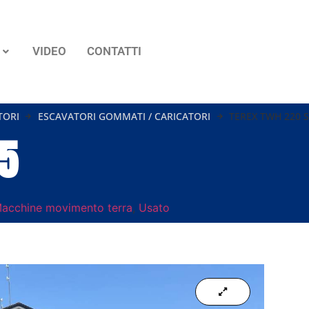
VIDEO
CONTATTI
TORI
ESCAVATORI GOMMATI / CARICATORI
TEREX TWH 220 
5
acchine movimento terra
,
Usato