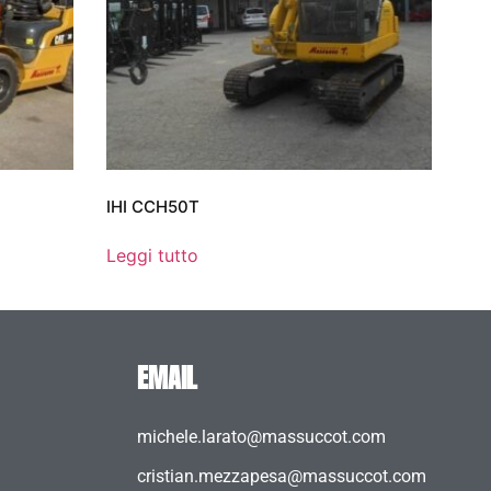
IHI CCH50T
Leggi tutto
EMAIL
michele.larato@massuccot.com
cristian.mezzapesa@massuccot.com