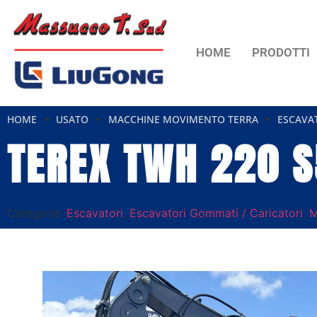
HOME
PRODOTTI
HOME
USATO
MACCHINE MOVIMENTO TERRA
ESCAVA
TEREX TWH 220 S
Categorie:
Escavatori
,
Escavatori Gommati / Caricatori
,
M