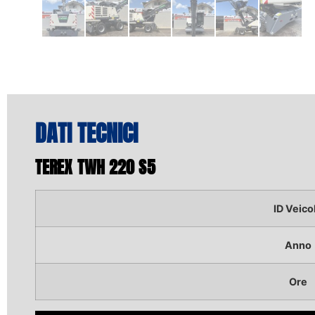
DATI TECNICI
TEREX TWH 220 S5
ID Veico
Anno
Ore