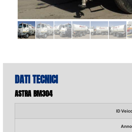
DATI TECNICI
ASTRA BM304
ID Veic
Anno