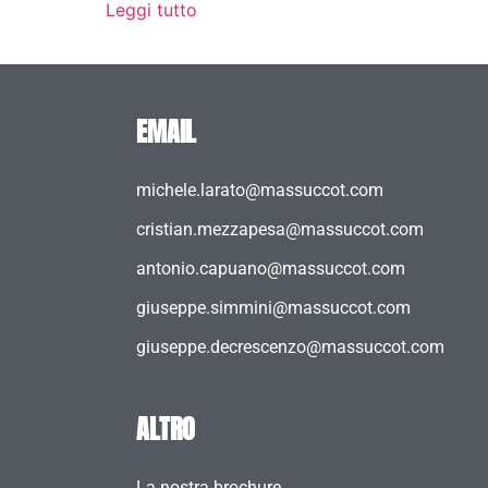
Leggi tutto
EMAIL
michele.larato@massuccot.com
cristian.mezzapesa@massuccot.com
antonio.capuano@massuccot.com
giuseppe.simmini@massuccot.com
giuseppe.decrescenzo@massuccot.com
ALTRO
La nostra brochure