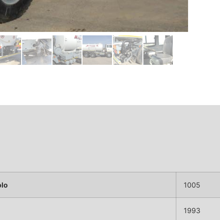
olo
1005
1993