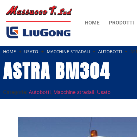
HOME
PRODOTTI
HOME
USATO
MACCHINE STRADALI
AUTOBOTTI
AS
ASTRA BM304
Categorie:
Autobotti
,
Macchine stradali
,
Usato