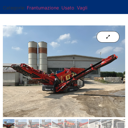
Categorie:
Frantumazione
,
Usato
,
Vagli