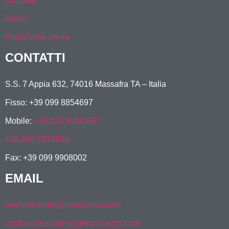
Minipale
Dozer
Piattaforme aeree
CONTATTI
S.S. 7 Appia 632, 74016 Massafra TA – Italia
Fisso: +39 099 8854697
Mobile:
+39 335 5958198
+39 340 7914596
Fax: +39 099 9908002
EMAIL
michele.larato@massuccot.com
cristian.mezzapesa@massuccot.com