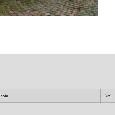
icolo
329