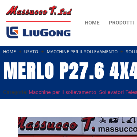
HOME
PRODOTTI
HOME
USATO
MACCHINE PER IL SOLLEVAMENTO
SOLL
MERLO P27.6 4X
Categorie:
Macchine per il sollevamento
,
Sollevatori Tele