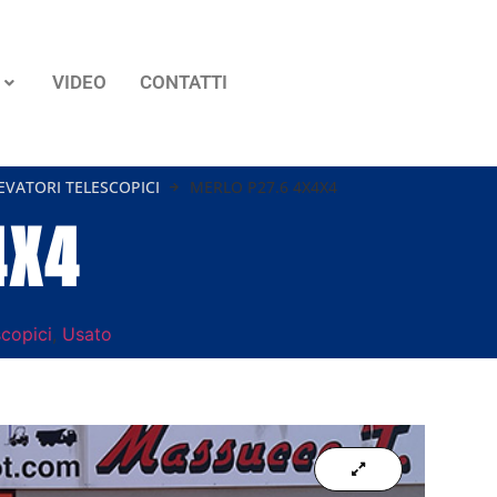
VIDEO
CONTATTI
EVATORI TELESCOPICI
MERLO P27.6 4X4X4
4X4
scopici
,
Usato