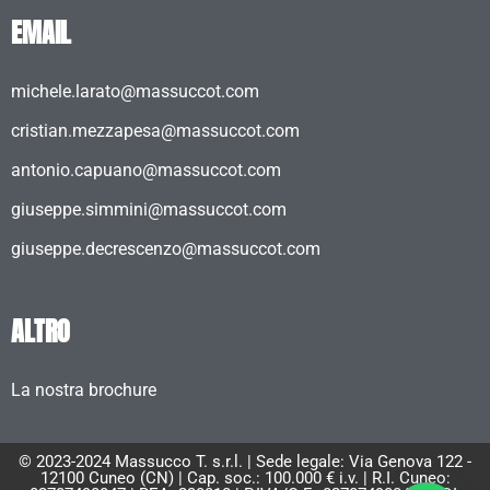
EMAIL
michele.larato@massuccot.com
cristian.mezzapesa@massuccot.com
antonio.capuano@massuccot.com
giuseppe.simmini@massuccot.com
giuseppe.decrescenzo@massuccot.com
ALTRO
La nostra brochure
© 2023-2024 Massucco T. s.r.l. | Sede legale: Via Genova 122 -
12100 Cuneo (CN) | Cap. soc.: 100.000 € i.v. | R.I. Cuneo: