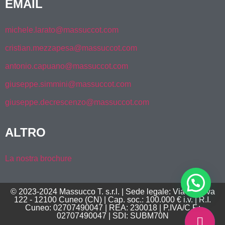
EMAIL
michele.larato@massuccot.com
cristian.mezzapesa@massuccot.com
antonio.capuano@massuccot.com
giuseppe.simmini@massuccot.com
giuseppe.decrescenzo@massuccot.com
ALTRO
La nostra brochure
© 2023-2024 Massucco T. s.r.l. | Sede legale: Via Genova
122 - 12100 Cuneo (CN) | Cap. soc.: 100.000 € i.v. | R.I.
Cuneo: 02707490047 | REA: 230018 | P.IVA/C.F.:
02707490047 | SDI: SUBM70N