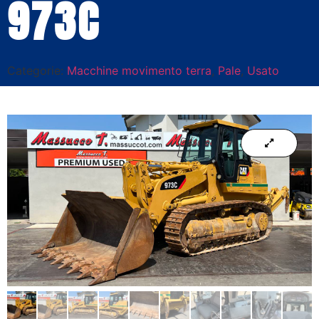
973C
Categorie:
Macchine movimento terra
,
Pale
,
Usato