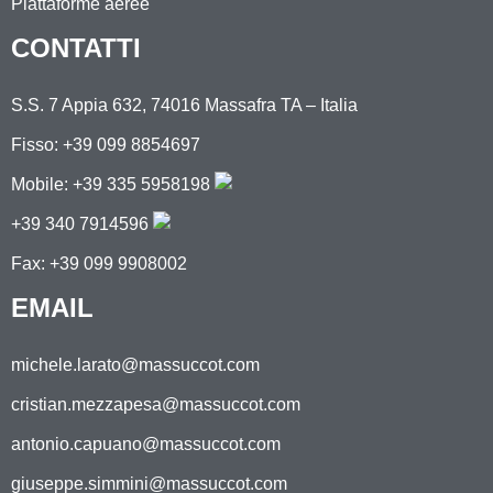
Piattaforme aeree
CONTATTI
S.S. 7 Appia 632, 74016 Massafra TA – Italia
Fisso: +39 099 8854697
Mobile:
+39 335 5958198
+39 340 7914596
Fax: +39 099 9908002
EMAIL
michele.larato@massuccot.com
cristian.mezzapesa@massuccot.com
antonio.capuano@massuccot.com
giuseppe.simmini@massuccot.com