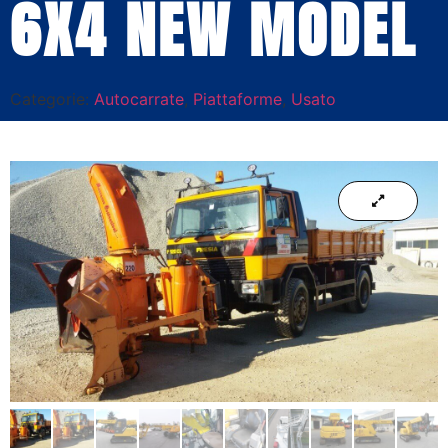
6X4 NEW MODEL
Categorie:
Autocarrate
,
Piattaforme
,
Usato