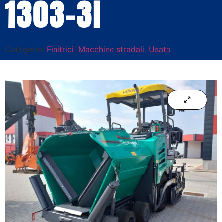
1303-3I
Categorie:
Finitrici
,
Macchine stradali
,
Usato