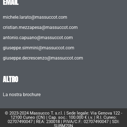
EMAIL
michele.larato@massuccot.com
cristian.mezzapesa@massuccot.com
antonio.capuano@massuccot.com
giuseppe.simmini@massuccot.com
giuseppe.decrescenzo@massuccot.com
ALTRO
La nostra brochure
© 2023-2024 Massucco T. s.r.l. | Sede legale: Via Genova 122 -
12100 Cuneo (CN) | Cap. soc.: 100.000 € i.v. | R.I. Cuneo:
02707490047 | REA: 230018 | P.IVA/C.F.: 02707490047 | SDI:
SUBM70N