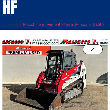
HF
Categorie:
Macchine movimento terra
,
Minipale
,
Usato