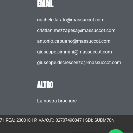
EMAIL
michele.larato@massuccot.com
cristian.mezzapesa@massuccot.com
antonio.capuano@massuccot.com
giuseppe.simmini@massuccot.com
giuseppe.decrescenzo@massuccot.com
ALTRO
La nostra brochure
047 | REA: 230018 | P.IVA/C.F.: 02707490047 | SDI: SUBM70N