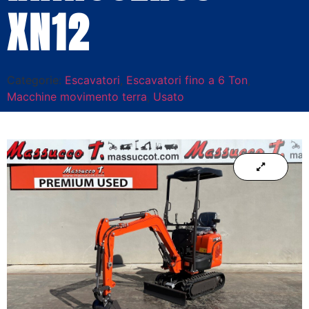
XN12
Categorie:
Escavatori
,
Escavatori fino a 6 Ton
,
Macchine movimento terra
,
Usato