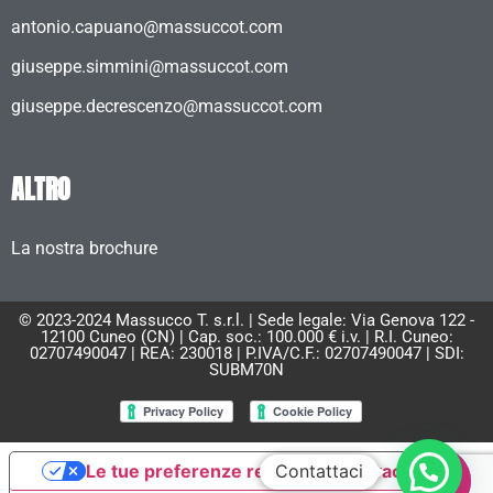
antonio.capuano@massuccot.com
giuseppe.simmini@massuccot.com
giuseppe.decrescenzo@massuccot.com
ALTRO
La nostra brochure
© 2023-2024 Massucco T. s.r.l. | Sede legale: Via Genova 122 -
12100 Cuneo (CN) | Cap. soc.: 100.000 € i.v. | R.I. Cuneo:
02707490047 | REA: 230018 | P.IVA/C.F.: 02707490047 | SDI:
SUBM70N
Le tue preferenze relative alla privacy
Contattaci