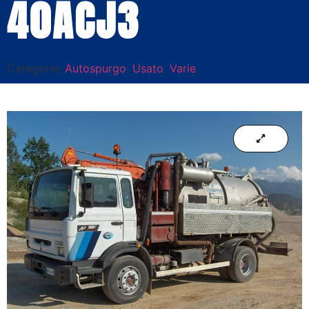
40ACJ3
Categorie:
Autospurgo
,
Usato
,
Varie