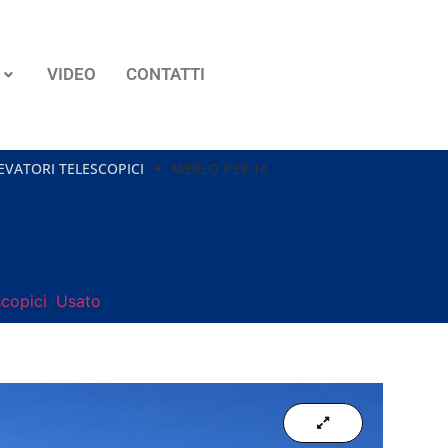
VIDEO
CONTATTI
EVATORI TELESCOPICI
MERLO P38.14
scopici
,
Usato