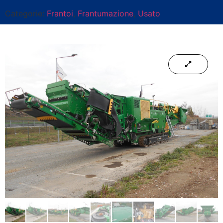
Categorie:
Frantoi
,
Frantumazione
,
Usato