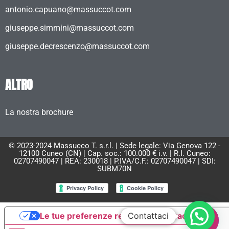
antonio.capuano@massuccot.com
giuseppe.simmini@massuccot.com
giuseppe.decrescenzo@massuccot.com
ALTRO
La nostra brochure
© 2023-2024 Massucco T. s.r.l. | Sede legale: Via Genova 122 -
12100 Cuneo (CN) | Cap. soc.: 100.000 € i.v. | R.I. Cuneo:
02707490047 | REA: 230018 | P.IVA/C.F.: 02707490047 | SDI:
SUBM70N
Le tue preferenze relative alla privacy
Contattaci