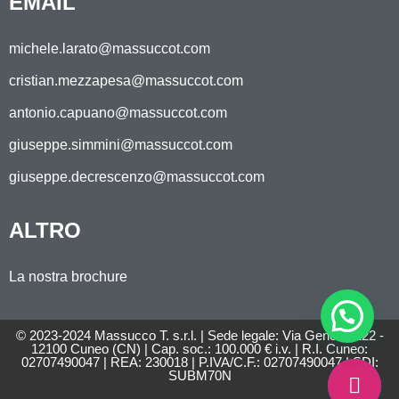
EMAIL
michele.larato@massuccot.com
cristian.mezzapesa@massuccot.com
antonio.capuano@massuccot.com
giuseppe.simmini@massuccot.com
giuseppe.decrescenzo@massuccot.com
ALTRO
La nostra brochure
© 2023-2024 Massucco T. s.r.l. | Sede legale: Via Genova 122 -
12100 Cuneo (CN) | Cap. soc.: 100.000 € i.v. | R.I. Cuneo:
02707490047 | REA: 230018 | P.IVA/C.F.: 02707490047 | SDI:
SUBM70N