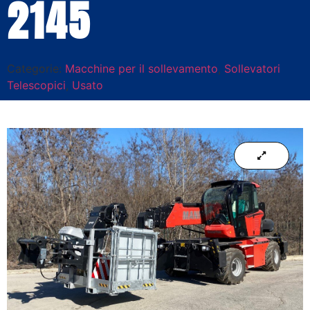
2145
Categorie:
Macchine per il sollevamento
,
Sollevatori
Telescopici
,
Usato