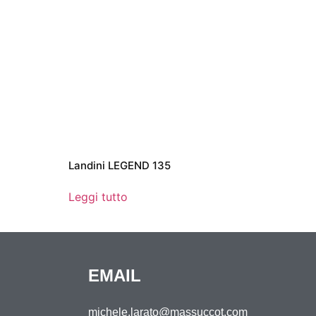
Landini LEGEND 135
Leggi tutto
EMAIL
michele.larato@massuccot.com