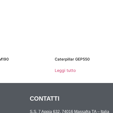
TM190
Caterpillar GEP550
Leggi tutto
CONTATTI
S.S. 7 Appia 632, 74016 Massafra TA – Italia