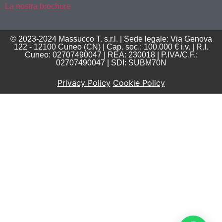
La nostra brochure
© 2023-2024 Massucco T. s.r.l. | Sede legale: Via Genova
122 - 12100 Cuneo (CN) | Cap. soc.: 100.000 € i.v. | R.I.
Cuneo: 02707490047 | REA: 230018 | P.IVA/C.F.:
02707490047 | SDI: SUBM70N
Privacy Policy
Cookie Policy