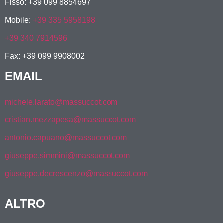
Fisso: +39 099 8854697
Mobile:
+39 335 5958198
+39 340 7914596
Fax: +39 099 9908002
EMAIL
michele.larato@massuccot.com
cristian.mezzapesa@massuccot.com
antonio.capuano@massuccot.com
giuseppe.simmini@massuccot.com
giuseppe.decrescenzo@massuccot.com
ALTRO