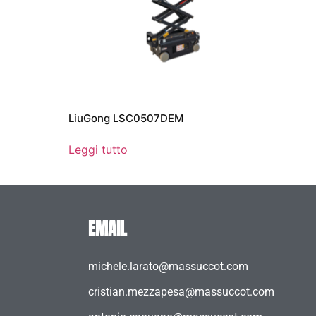
LiuGong LSC0507DEM
Leggi tutto
EMAIL
michele.larato@massuccot.com
cristian.mezzapesa@massuccot.com