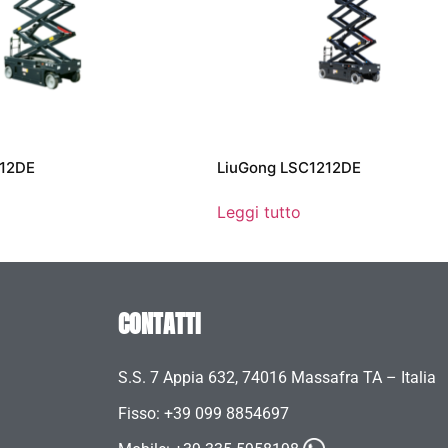
012DE
LiuGong LSC1212DE
Leggi tutto
CONTATTI
S.S. 7 Appia 632, 74016 Massafra TA – Italia
Fisso: +39 099 8854697