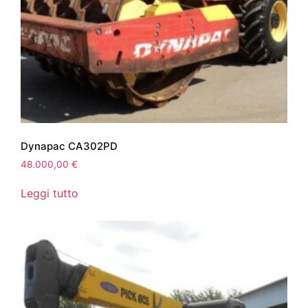
Dynapac CA302PD
48.000,00
€
Leggi tutto