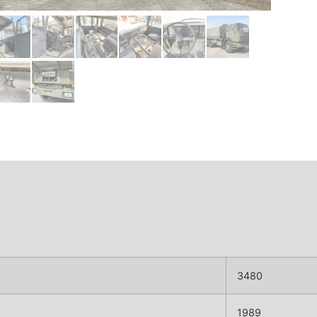
3480
1989