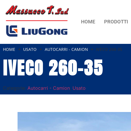
HOME
PRODOTTI
HOME
USATO
AUTOCARRI - CAMION
IVECO 260-35
IVECO 260-35
Categorie:
Autocarri - Camion
,
Usato