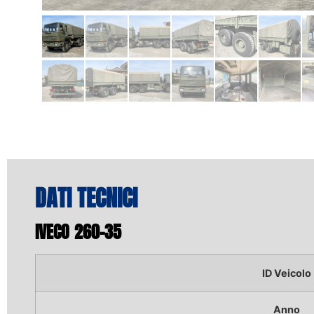
DATI TECNICI
IVECO 260-35
ID Veicolo
Anno