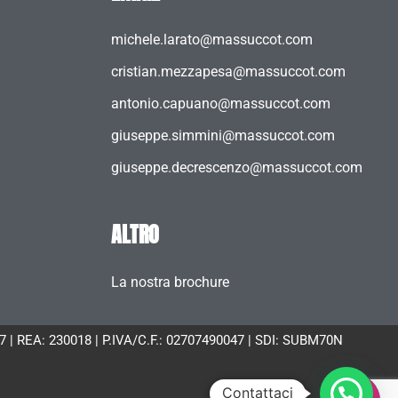
michele.larato@massuccot.com
cristian.mezzapesa@massuccot.com
antonio.capuano@massuccot.com
giuseppe.simmini@massuccot.com
giuseppe.decrescenzo@massuccot.com
ALTRO
La nostra brochure
047 | REA: 230018 | P.IVA/C.F.: 02707490047 | SDI: SUBM70N
Contattaci