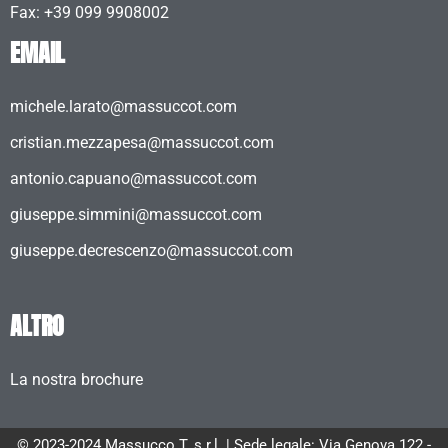
Fax: +39 099 9908002
EMAIL
michele.larato@massuccot.com
cristian.mezzapesa@massuccot.com
antonio.capuano@massuccot.com
giuseppe.simmini@massuccot.com
giuseppe.decrescenzo@massuccot.com
ALTRO
La nostra brochure
© 2023-2024 Massucco T. s.r.l. | Sede legale: Via Genova 122 -