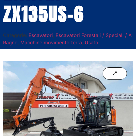
ZX135US-6
Categorie:
Escavatori
,
Escavatori Forestali / Speciali / A
Ragno
,
Macchine movimento terra
,
Usato