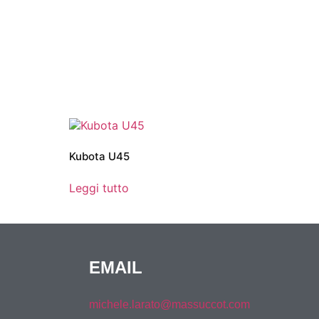
Kubota U45
Leggi tutto
EMAIL
michele.larato@massuccot.com