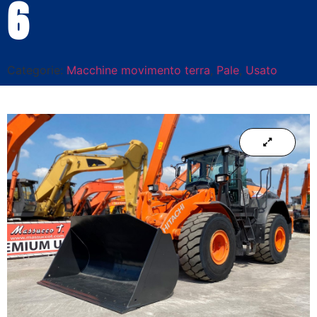
6
Categorie:
Macchine movimento terra
,
Pale
,
Usato