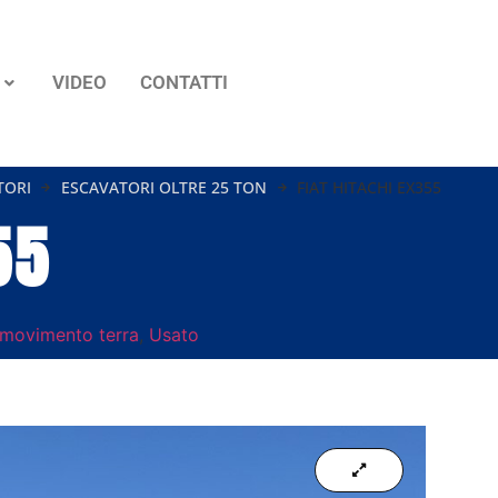
VIDEO
CONTATTI
TORI
ESCAVATORI OLTRE 25 TON
FIAT HITACHI EX355
55
movimento terra
,
Usato