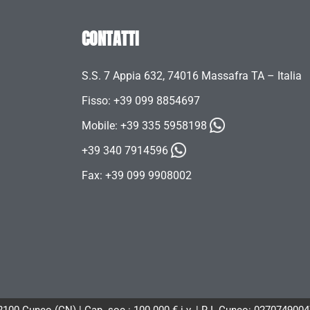
CONTATTI
S.S. 7 Appia 632, 74016 Massafra TA – Italia
Fisso: +39 099 8854697
Mobile:
+39 335 5958198
+39 340 7914596
Fax: +39 099 9908002
12100 Cuneo (CN) | Cap. soc.: 100.000 € i.v. | R.I. Cuneo: 02707490