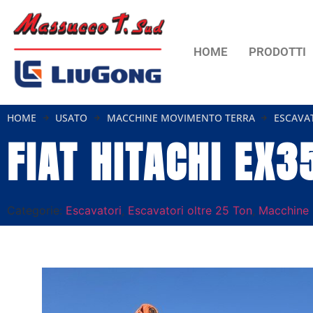
HOME
PRODOTTI
HOME
USATO
MACCHINE MOVIMENTO TERRA
ESCAVA
FIAT HITACHI EX3
Categorie:
Escavatori
,
Escavatori oltre 25 Ton
,
Macchine 