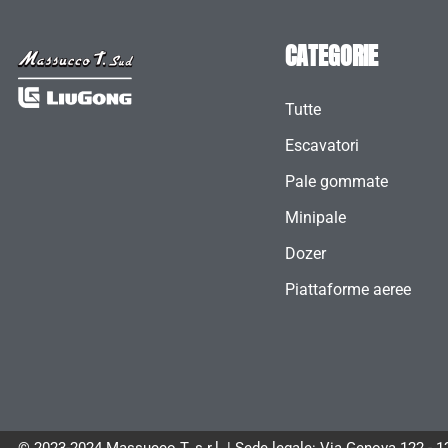
CATEGORIE
Tutte
Escavatori
Pale gommate
Minipale
Dozer
Piattaforme aeree
© 2023-2024 Massucco T. s.r.l. | Sede legale: Via Genova 122 - 