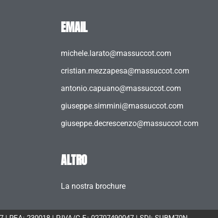
EMAIL
michele.larato@massuccot.com
cristian.mezzapesa@massuccot.com
antonio.capuano@massuccot.com
giuseppe.simmini@massuccot.com
giuseppe.decrescenzo@massuccot.com
ALTRO
La nostra brochure
047 | REA: 230018 | P.IVA/C.F.: 02707490047 | SDI: SUBM70N