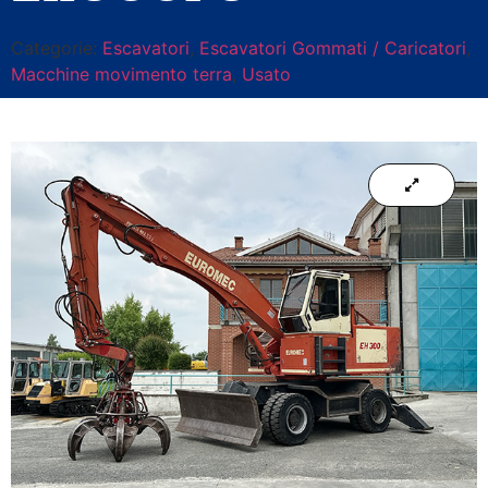
Categorie:
Escavatori
,
Escavatori Gommati / Caricatori
,
Macchine movimento terra
,
Usato