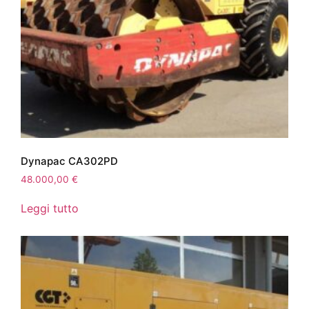
Dynapac CA302PD
48.000,00
€
Leggi tutto