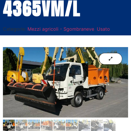
4365VM/L
Categorie:
Mezzi agricoli - Sgombraneve
,
Usato