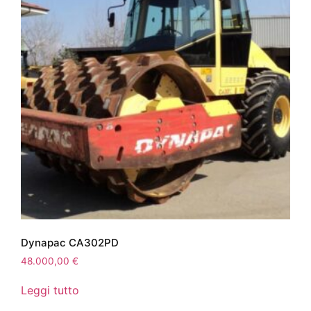
Dynapac CA302PD
48.000,00
€
Leggi tutto