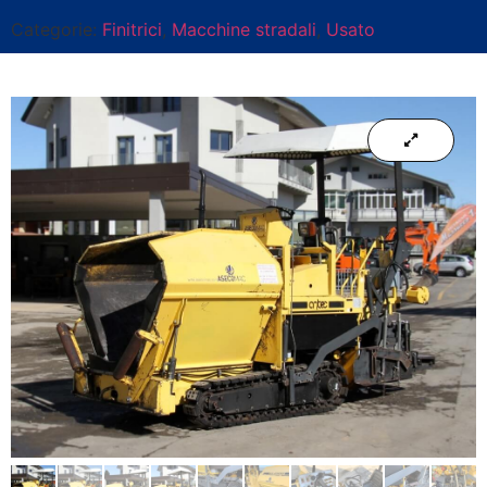
Categorie:
Finitrici
,
Macchine stradali
,
Usato