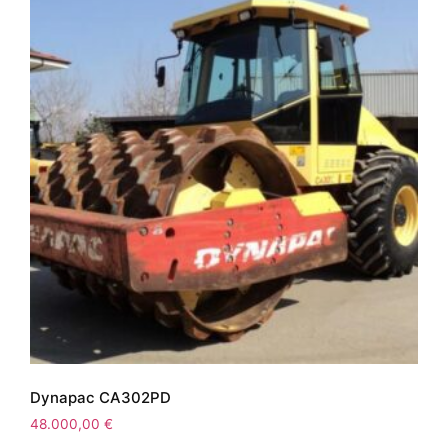
Dynapac CA302PD
48.000,00
€