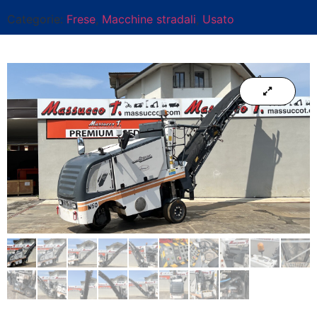
Categorie:
Frese
,
Macchine stradali
,
Usato