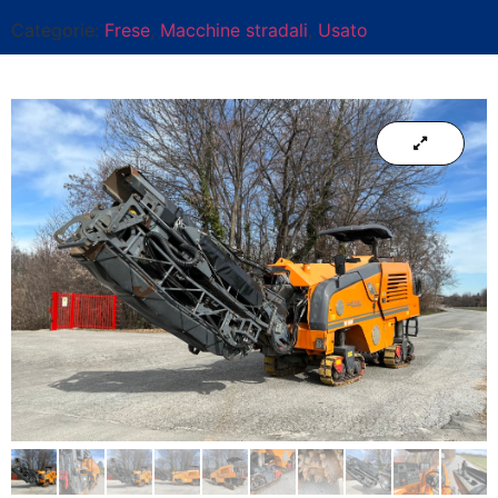
Categorie:
Frese
,
Macchine stradali
,
Usato