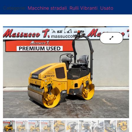
Categorie:
Macchine stradali
,
Rulli Vibranti
,
Usato