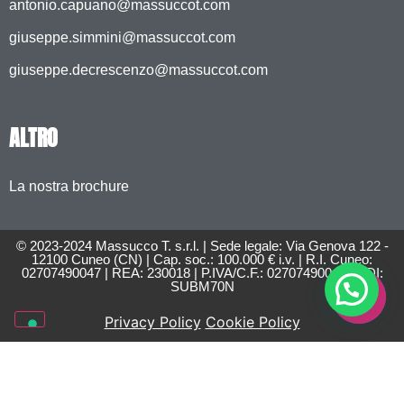
antonio.capuano@massuccot.com
giuseppe.simmini@massuccot.com
giuseppe.decrescenzo@massuccot.com
ALTRO
La nostra brochure
© 2023-2024 Massucco T. s.r.l. | Sede legale: Via Genova 122 -
12100 Cuneo (CN) | Cap. soc.: 100.000 € i.v. | R.I. Cuneo:
02707490047 | REA: 230018 | P.IVA/C.F.: 02707490047 | SDI:
SUBM70N
Privacy Policy
Cookie Policy
Le tue preferenze relative alla privacy
Informativa sulla raccolta