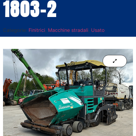
1803-2
Categorie:
Finitrici
,
Macchine stradali
,
Usato