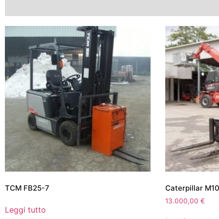
TCM FB25-7
Caterpillar M1
13.000,00
€
Leggi tutto