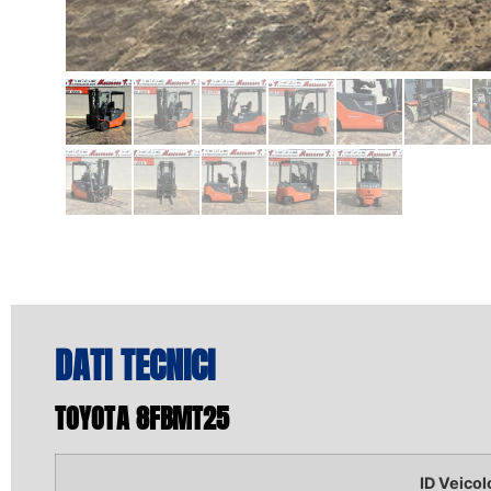
DATI TECNICI
TOYOTA 8FBMT25
ID Veicol