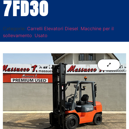
7FD30
Categorie:
Carrelli Elevatori Diesel
,
Macchine per il
sollevamento
,
Usato