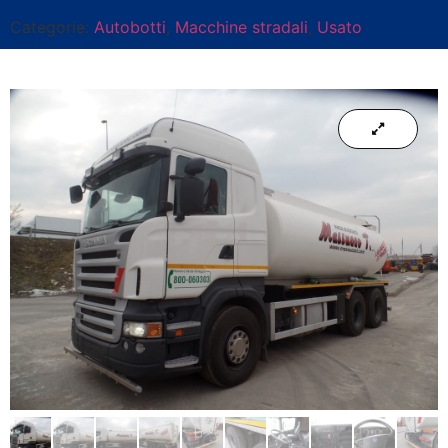
Categorie:
Autobotti
,
Macchine stradali
,
Usato