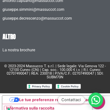
antonio.capuano@massuccot.com
giuseppe.simmini@massuccot.com
giuseppe.decrescenzo@massuccot.com
ALTRO
La nostra brochure
© 2023-2024 Massucco T. s.r.l. | Sede legale: Via Genova 122 -
12100 Cuneo (CN) | Cap. soc.: 100.000 € i.v. | R.I. Cuneo:
02707490047 | REA: 230018 | P.IVA/C.F.: 02707490047 | SDI:
SUBM70N
Contattaci
Le tue preferenze relative alla privacy
Informativa sulla raccolta