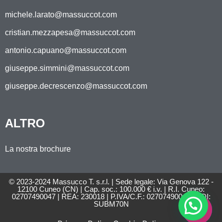
michele.larato@massuccot.com
cristian.mezzapesa@massuccot.com
antonio.capuano@massuccot.com
giuseppe.simmini@massuccot.com
giuseppe.decrescenzo@massuccot.com
ALTRO
La nostra brochure
© 2023-2024 Massucco T. s.r.l. | Sede legale: Via Genova 122 -
12100 Cuneo (CN) | Cap. soc.: 100.000 € i.v. | R.I. Cuneo:
02707490047 | REA: 230018 | P.IVA/C.F.: 02707490047 | SDI:
SUBM70N