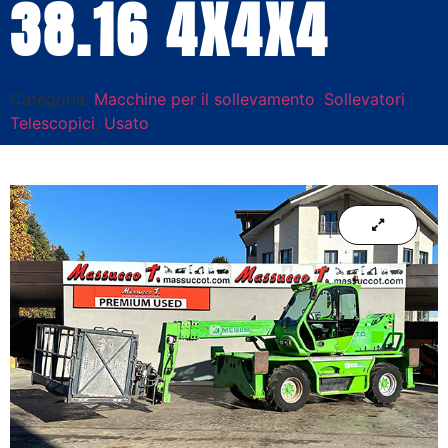
38.16 4X4X4
Categorie:
Macchine per il sollevamento
,
Sollevatori
Telescopici
,
Usato