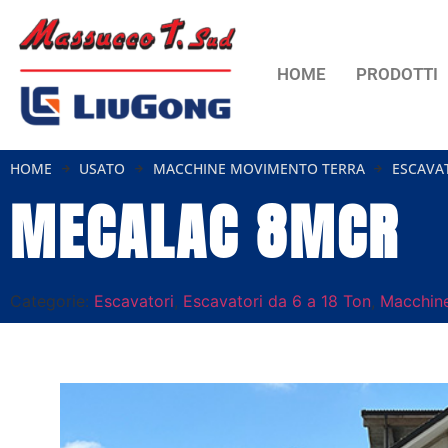
HOME
PRODOTTI
HOME
USATO
MACCHINE MOVIMENTO TERRA
ESCAVA
MECALAC 8MCR
Categorie:
Escavatori
,
Escavatori da 6 a 18 Ton
,
Macchine