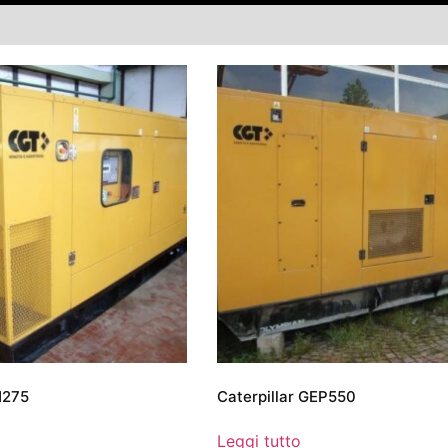
H275
Caterpillar GEP550
Leggi tutto