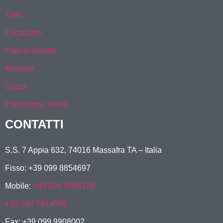
Tutte
Escavatori
Pale gommate
Minipale
Dozer
Piattaforme aeree
CONTATTI
S.S. 7 Appia 632, 74016 Massafra TA – Italia
Fisso: +39 099 8854697
Mobile:
+39 335 5958198
+39 340 7914596
Fax: +39 099 9908002