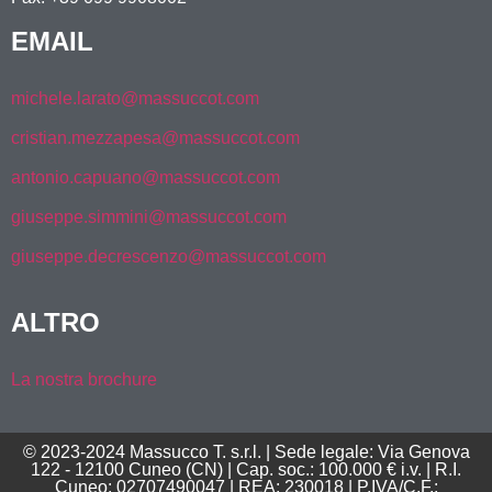
EMAIL
michele.larato@massuccot.com
cristian.mezzapesa@massuccot.com
antonio.capuano@massuccot.com
giuseppe.simmini@massuccot.com
giuseppe.decrescenzo@massuccot.com
ALTRO
La nostra brochure
© 2023-2024 Massucco T. s.r.l. | Sede legale: Via Genova
122 - 12100 Cuneo (CN) | Cap. soc.: 100.000 € i.v. | R.I.
Cuneo: 02707490047 | REA: 230018 | P.IVA/C.F.: