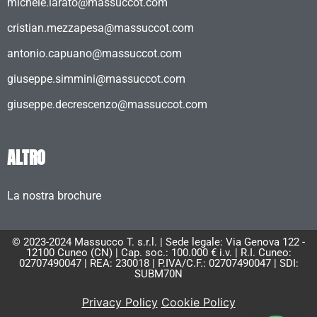
michele.larato@massuccot.com
cristian.mezzapesa@massuccot.com
antonio.capuano@massuccot.com
giuseppe.simmini@massuccot.com
giuseppe.decrescenzo@massuccot.com
ALTRO
La nostra brochure
© 2023-2024 Massucco T. s.r.l. | Sede legale: Via Genova 122 -
12100 Cuneo (CN) | Cap. soc.: 100.000 € i.v. | R.I. Cuneo:
02707490047 | REA: 230018 | P.IVA/C.F.: 02707490047 | SDI:
SUBM70N
Privacy Policy
Cookie Policy