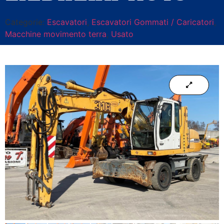
Categorie:
Escavatori
,
Escavatori Gommati / Caricatori
,
Macchine movimento terra
,
Usato