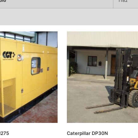
olo
1182
H275
Caterpillar DP30N