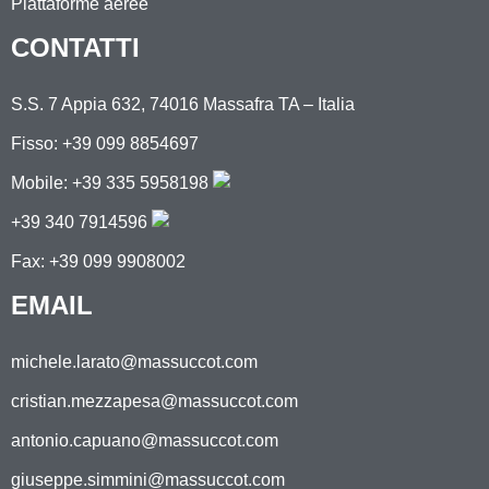
Piattaforme aeree
CONTATTI
S.S. 7 Appia 632, 74016 Massafra TA – Italia
Fisso: +39 099 8854697
Mobile:
+39 335 5958198
+39 340 7914596
Fax: +39 099 9908002
EMAIL
michele.larato@massuccot.com
cristian.mezzapesa@massuccot.com
antonio.capuano@massuccot.com
giuseppe.simmini@massuccot.com