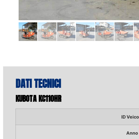
DATI TECNICI
KUBOTA KC110HR
ID Veico
Anno