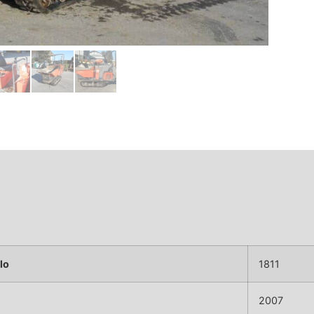
lo
1811
2007